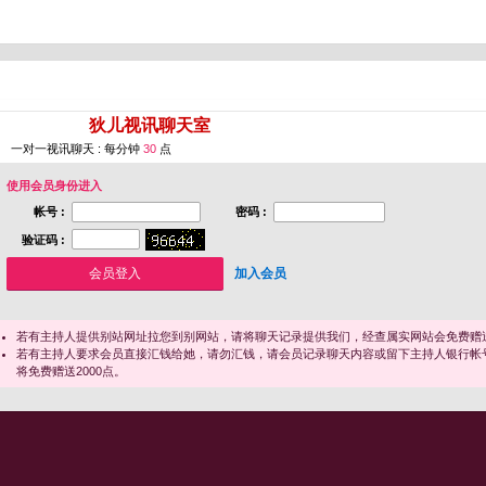
您即将进入 [
狄儿视讯聊天室
]
一对一视讯聊天 : 每分钟
30
点
使用会员身份进入
帐号 :
密码 :
验证码 :
加入会员
若有主持人提供别站网址拉您到别网站，请将聊天记录提供我们，经查属实网站会免费赠送
若有主持人要求会员直接汇钱给她，请勿汇钱，请会员记录聊天内容或留下主持人银行帐
将免费赠送2000点。