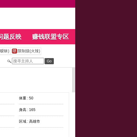
问题反映
赚钱联盟专区
暧昧)
限制级(火辣)
体重 : 50
身高 : 165
区域 : 高雄市