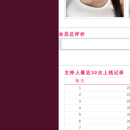
会员总评价
主持人最近30次上线记录
项 次
1
2
2
2
3
2
4
2
5
2
6
2
7
2