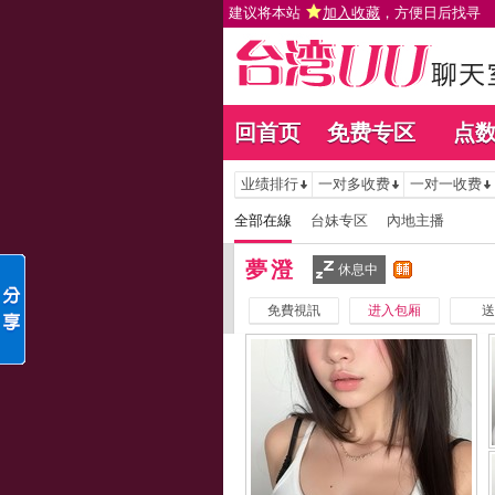
建议将本站
加入收藏
，方便日后找寻
回首页
免费专区
点
业绩排行
一对多收费
一对一收费
全部在線
台妹专区
內地主播
夢澄
休息中
免費視訊
进入包厢
送