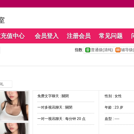
数充值中心
会员登入
注册会员
常见问题
指数
普通级(清纯)
辅导级(
礼
免费文字聊天 :
關閉
性别 : 女性
一对多视讯聊天 :
關閉
年龄 : 23 岁
一对一视讯聊天 :
每分钟 20 点
血型 : ----