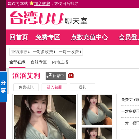
建议将本站
加入收藏
，方便日后找寻
回首页
免费专区
点数充值中心
会员登
业绩排行
一对多收费
一对一收费
全部在線
台妹专区
內地主播
滔滔艾利
休息中
免費視訊
进入包厢
送礼
免费文字聊
一对多视讯
一对一视讯