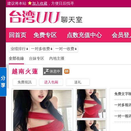
建议将本站
加入收藏
，方便日后找寻
回首页
免费专区
点数充值中心
会员登
业绩排行
一对多收费
一对一收费
全部在線
台妹专区
內地主播
越南火蓮
休息中
免費視訊
进入包厢
送礼
免费文字聊
一对多视讯
一对一视讯